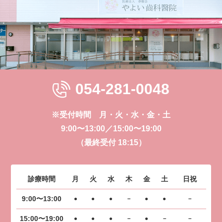
054-281-0048
※受付時間 月・火・水・金・土
9:00〜13:00／15:00〜19:00
（最終受付 18:15）
診療時間
月
火
水
木
金
土
日祝
9:00〜13:00
●
●
●
－
●
●
－
15:00〜19:00
●
●
●
－
●
－
－