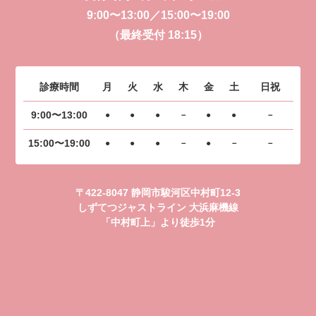
9:00〜13:00／15:00〜19:00
（最終受付 18:15）
診療時間
月
火
水
木
金
土
日祝
9:00〜13:00
●
●
●
－
●
●
－
15:00〜19:00
●
●
●
－
●
－
－
〒422-8047 静岡市駿河区中村町12-3
しずてつジャストライン 大浜麻機線
「中村町上」より徒歩1分