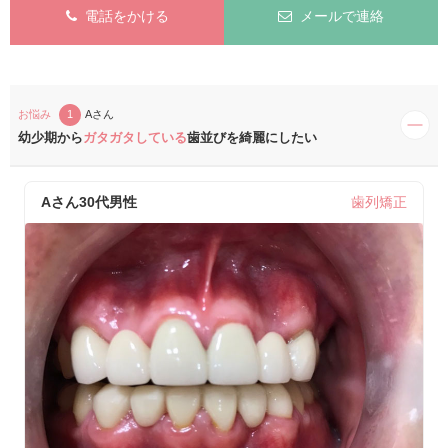
電話をかける
メールで連絡
お悩み
1
Aさん
幼少期から
ガタガタしている
歯並びを綺麗にしたい
Aさん
30代男性
歯列矯正