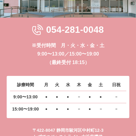
054-281-0048
※受付時間 月・火・水・金・土
9:00〜13:00／15:00〜19:00
（最終受付 18:15）
診療時間
月
火
水
木
金
土
日祝
9:00〜13:00
●
●
●
－
●
●
－
15:00〜19:00
●
●
●
－
●
－
－
〒422-8047 静岡市駿河区中村町12-3