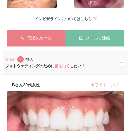
インビザラインについてはこちら
電話をかける
メールで連絡
お悩み
2
Bさん
フォトウェディングのために
歯を白く
したい！
Bさん
20代女性
ホワイトニング